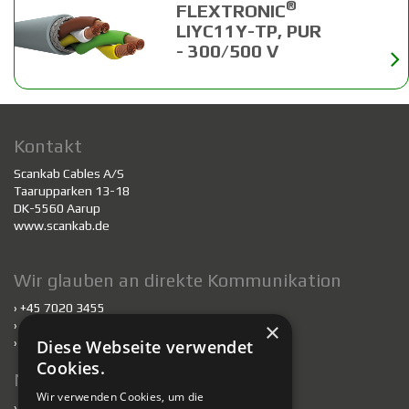
®
FLEXTRONIC
LIYC11Y-TP, PUR
- 300/500 V
Kontakt
Scankab Cables A/S
Taarupparken 13-18
DK-5560 Aarup
www.scankab.de
Wir glauben an direkte Kommunikation
› +45 7020 3455
›
scankab@scankab.de
×
›
Mitarbeiter
Diese Webseite verwendet
Cookies.
Nachhaltigkeit
Wir verwenden Cookies, um die
›
Nachhaltigkeit