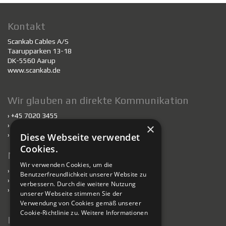
Kontakt
Scankab Cables A/S
Taarupparken 13-18
DK-5560 Aarup
www.scankab.de
Wir glauben an direkte Kommunikation
› +45 7020 3455
›
scankab@scankab.de
×
›
Mitarbeiter
Diese Webseite verwendet
Cookies.
Nachhaltigkeit
Wir verwenden Cookies, um die
›
Nachhaltigkeit
Benutzerfreundlichkeit unserer Website zu
›
Kabel für nachhaltiges Bauen
verbessern. Durch die weitere Nutzung
›
Verantwortlich handelnde Fabriken
unserer Webseite stimmen Sie der
Verwendung von Cookies gemäß unserer
Cookie-Richtlinie zu.
Weitere Informationen
Information