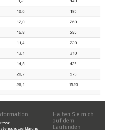
9,2
140
10,6
195
12,0
260
16,8
595
11,4
220
13,1
310
14,8
425
20,7
975
26,1
1520
nformation
Halten Sie mich
auf dem
Presse
Laufenden
atenschutzerklärung