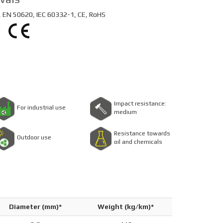
 EN 50620, IEC 60332-1, CE, RoHS
Impact resistance:
For industrial use
medium
Resistance towards
Outdoor use
oil and chemicals
Diameter (mm)*
Weight (kg/km)*