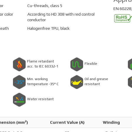
or
Cu-threads, class 5
EN 60228,
r color
According to HD 308 with red control
conductor
heath
Halogenfree TPU, black
Flame retardant
Flexible
acc. to IEC 60332-1
Min. working
Oil and grease
temperature -35° C
resistant
Water resistant
2
mension (
mm
)
Current Value (A)
Winding