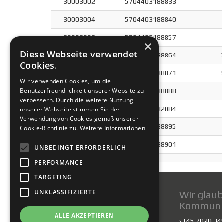
30003002
5704403188833
30003004
5704403188840
30003006
5704403188857
×
Diese Webseite verwendet
30003016
5704403188864
Cookies.
30005002
5704403188871
Wir verwenden Cookies, um die
Benutzerfreundlichkeit unserer Website zu
30005004
5704403188888
verbessern. Durch die weitere Nutzung
30005006
5704403182084
unserer Webseite stimmen Sie der
Verwendung von Cookies gemäß unserer
30005016
5704403188895
Cookie-Richtlinie zu.
Weitere Informationen
30005125
5704403188901
UNBEDINGT ERFORDERLICH
PERFORMANCE
TARGETING
UNKLASSIFIZIERTE
Kontakt
Wir glaub
Kommuni
Scankab Cables A/S
ALLE AKZEPTIEREN
Taarupparken 13-18
› +45 7020 3