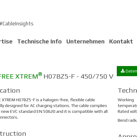
#CableInsights
rtise
Technische Info
Unternehmen
Kontakt
Daten
®
FREE XTREM
H07BZ5-F - 450/750 V
ication
Techn
XTREM H07BZ5-F is a halogen-free, flexible cable
Working
ally designed for AC charging stations. The cable complies
temperat
 new EVC standard EN 50620 and it is compatible with all
Rated vol
nnectors.
Bend radi
truction
Appro