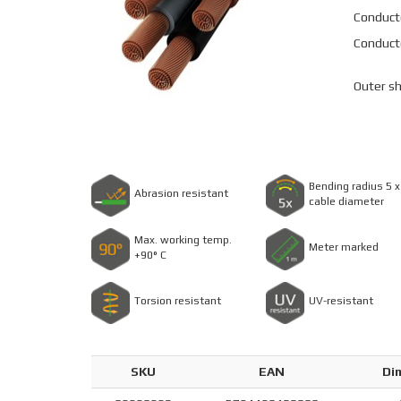
Conduct
Conducto
Outer s
Bending radius 5 x
Abrasion resistant
cable diameter
Max. working temp.
Meter marked
+90° C
Torsion resistant
UV-resistant
SKU
EAN
Di