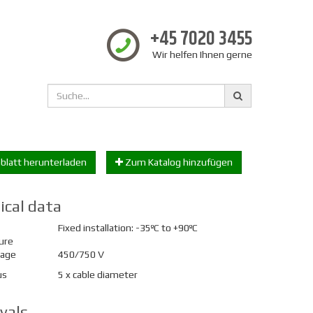
+45 7020 3455
Wir helfen Ihnen gerne
blatt herunterladen
Zum Katalog hinzufügen
ical data
Fixed installation: -35ºC to +90ºC
ure
tage
450/750 V
us
5 x cable diameter
vals