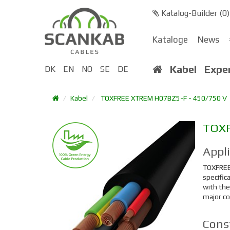
Katalog-Builder (
0
)
Kataloge
News
Kabel
Expe
DK
EN
NO
SE
DE
Kabel
TOXFREE XTREM H07BZ5-F - 450/750 V
TOX
Appl
TOXFREE 
specific
with the
major co
Cons