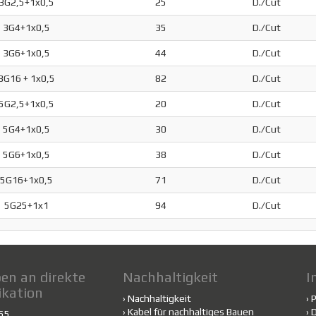
3G2,5+1x0,5
25
D./Cut
3G4+1x0,5
35
D./Cut
3G6+1x0,5
44
D./Cut
3G16 + 1x0,5
82
D./Cut
5G2,5+1x0,5
20
D./Cut
5G4+1x0,5
30
D./Cut
5G6+1x0,5
38
D./Cut
5G16+1x0,5
71
D./Cut
5G25+1x1
94
D./Cut
en an direkte
Nachhaltigkeit
I
kation
›
Nachhaltigkeit
›
›
Kabel für nachhaltiges Bauen
›
D
455