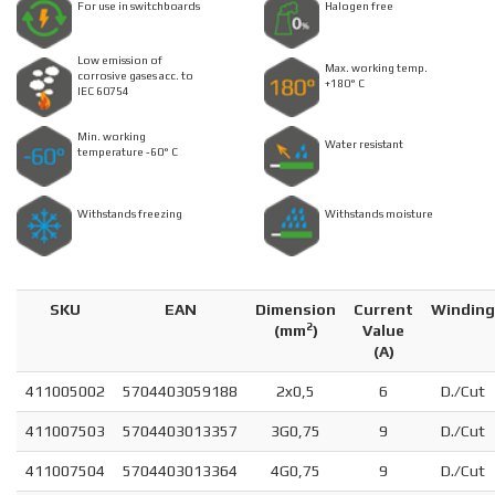
For use in switchboards
Halogen free
Low emission of
Max. working temp.
corrosive gases acc. to
+180° C
IEC 60754
Min. working
Water resistant
temperature -60° C
Withstands freezing
Withstands moisture
SKU
EAN
Dimension
Current
Winding
2
(
mm
)
Value
(A)
411005002
5704403059188
2x0,5
6
D./Cut
411007503
5704403013357
3G0,75
9
D./Cut
411007504
5704403013364
4G0,75
9
D./Cut