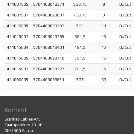
411007505
5704403013371
5G0,75
9
D./Cut
411007507
5704403023097
7G0,75
9
D./Cut
411010005
5704403023103
5G1
11
D./Cut
411015003
5704403013395
3G1,5
15
D./Cut
411015004
5704403013401
4G1,5
15
D./Cut
411015005
5704403023110
5G1,5
15
D./Cut
411015007
5704403023127
7G1,5
15
D./Cut
411060005
5704403098651
5G6
33
D./Cut
Kontakt
Scankab Cables A/S
Taarupparken 13-18
DK-5560 Aarup