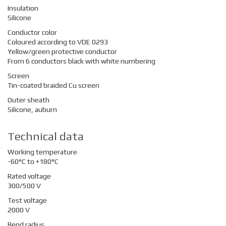
Insulation
Silicone
Conductor color
Coloured according to VDE 0293
Yellow/green protective conductor
From 6 conductors black with white numbering
Screen
Tin-coated braided Cu screen
Outer sheath
Silicone, auburn
Technical data
Working temperature
-60°C to +180°C
Rated voltage
300/500 V
Test voltage
2000 V
Bend radius