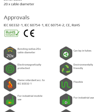
20 x cable diameter
Approvals
IEC 60332-1, IEC 60754-1, IEC 60754-2, CE, RoHS
Bending radius 20 x
Can lay in tubes
cable diameter
Electromagnetically
Environmentally
protected
friendly
Flame retardant acc. to
Flexible
IEC 60332-1
For industrial mobile
For industrial use
use