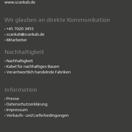
www.scankab.de
Wir glauben an direkte Kommunikation
› +45 7020 3455
›
scankab@scankab.de
›
Mitarbeiter
Nachhaltigkeit
›
Nachhaltigkeit
›
Kabel für nachhaltiges Bauen
›
Verantwortlich handelnde Fabriken
Information
›
Presse
›
Datenschutzerklärung
›
Impressum
›
Verkaufs- und Lieferbedingungen