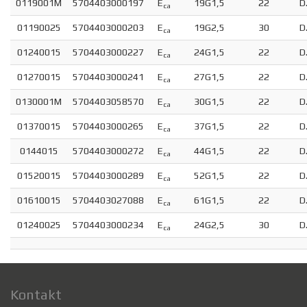
0119001M
5704403000197
E
19G1,5
22
D
ca
01190025
5704403000203
E
19G2,5
30
D
ca
01240015
5704403000227
E
24G1,5
22
D
ca
01270015
5704403000241
E
27G1,5
22
D
ca
0130001M
5704403058570
E
30G1,5
22
D
ca
01370015
5704403000265
E
37G1,5
22
D
ca
0144015
5704403000272
E
44G1,5
22
D
ca
01520015
5704403000289
E
52G1,5
22
D
ca
01610015
5704403027088
E
61G1,5
22
D
ca
01240025
5704403000234
E
24G2,5
30
D
ca
Kontakt