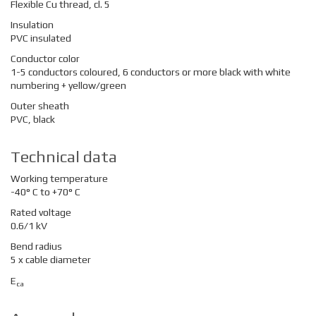
Flexible Cu thread, cl. 5
Insulation
PVC insulated
Conductor color
1-5 conductors coloured, 6 conductors or more black with white
numbering + yellow/green
Outer sheath
PVC, black
Technical data
Working temperature
-40° C to +70° C
Rated voltage
0.6/1 kV
Bend radius
5 x cable diameter
E
ca