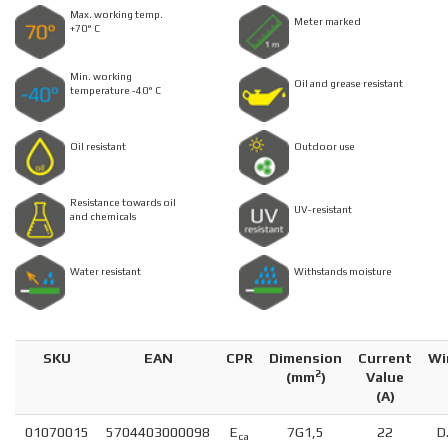
Max. working temp.
Meter marked
+70° C
Min. working
Oil and grease resistant
temperature -40° C
Oil resistant
Outdoor use
Resistance towards oil
UV-resistant
and chemicals
Water resistant
Withstands moisture
SKU
EAN
CPR
Dimension
Current
Wi
2
(
mm
)
Value
(A)
01070015
5704403000098
E
7G1,5
22
D
ca