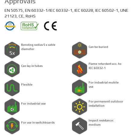
Approvals
EN 50575, EN 60332-1/IEC 60332-1, IEC 60228, IEC 60502-1, UNE
21123, CE, RoHS
Bending radius 5 x cable
Can be buried
diameter
Flame retardant acc. to
Can lay in tubes
IEC 60332-1
For industrial mobile
Flexible
use
For permanent outdoor
For industrial use
installation
Impact resistance:
For use in switchboards
medium