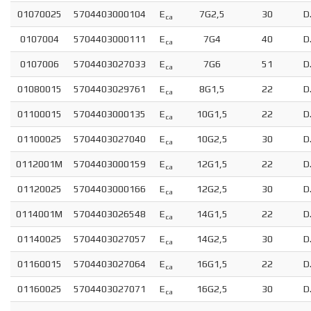
01070025
5704403000104
E
7G2,5
30
D
ca
0107004
5704403000111
E
7G4
40
D
ca
0107006
5704403027033
E
7G6
51
D
ca
01080015
5704403029761
E
8G1,5
22
D
ca
01100015
5704403000135
E
10G1,5
22
D
ca
01100025
5704403027040
E
10G2,5
30
D
ca
0112001M
5704403000159
E
12G1,5
22
D
ca
01120025
5704403000166
E
12G2,5
30
D
ca
0114001M
5704403026548
E
14G1,5
22
D
ca
01140025
5704403027057
E
14G2,5
30
D
ca
01160015
5704403027064
E
16G1,5
22
D
ca
01160025
5704403027071
E
16G2,5
30
D
ca