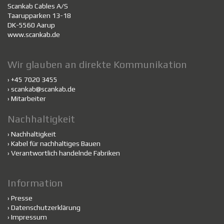
Scankab Cables A/S
Taarupparken 13-18
DK-5560 Aarup
www.scankab.de
Wir glauben an direkte Kommunikation
› +45 7020 3455
›
scankab@scankab.de
›
Mitarbeiter
Nachhaltigkeit
›
Nachhaltigkeit
›
Kabel für nachhaltiges Bauen
›
Verantwortlich handelnde Fabriken
Information
›
Presse
›
Datenschutzerklärung
›
Impressum