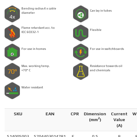
Bending radius 4 x cable
Can lay in tubes
diameter
Flame retardant acc. to
Flexible
IEC 60332-1
For use in homes
For use in switchboards
Max. working temp.
Resistance towards oil
+70° C
and chemicals
Water resistant
SKU
EAN
CPR
Dimension
Current
W
2
(
mm
)
Value
(A)
514005002
5704403014781
E
0,5
8