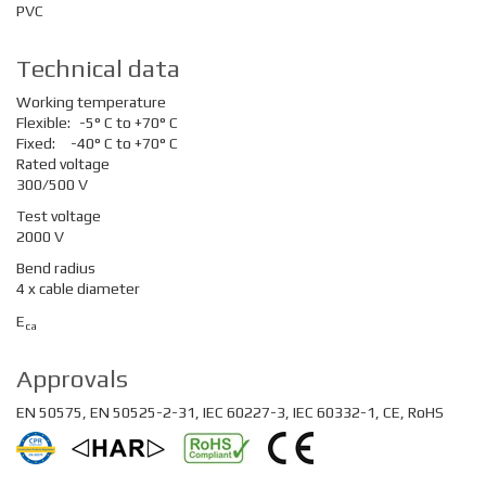
PVC
Technical data
Working temperature
Flexible:
-5° C to +70° C
Fixed:
-40° C to +70° C
Rated voltage
300/500 V
Test voltage
2000 V
Bend radius
4 x cable diameter
E
ca
Approvals
EN 50575, EN 50525-2-31, IEC 60227-3, IEC 60332-1, CE, RoHS