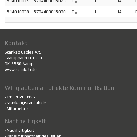
514010015
5704403015023
E
1
14
ca
514010038
5704403015030
E
1
14
ca
Kontakt
Scankab Cables A/S
Taarupparken 13-18
DK-5560 Aarup
www.scankab.de
Wir glauben an direkte Kommunikation
› +45 7020 3455
›
scankab@scankab.de
›
Mitarbeiter
Nachhaltigkeit
›
Nachhaltigkeit
›
Kabel für nachhaltiges Bauen