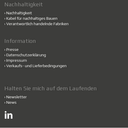
Nachhaltigkeit
›
Nachhaltigkeit
›
Kabel für nachhaltiges Bauen
›
Verantwortlich handelnde Fabriken
Information
›
Presse
›
Datenschutzerklärung
›
Impressum
›
Verkaufs- und Lieferbedingungen
Halten Sie mich auf dem Laufenden
›
Newsletter
›
News