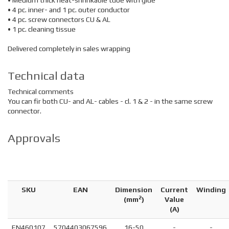
• Medium thick heat-shrinkable tube with glue
• 4 pc. inner- and 1 pc. outer conductor
• 4 pc. screw connectors CU & AL
• 1 pc. cleaning tissue
Delivered completely in sales wrapping
Technical data
Technical comments
You can fir both CU- and AL- cables - cl. 1 & 2 - in the same screw
connector.
Approvals
SKU
EAN
Dimension
Current
Winding
2
(
mm
)
Value
(A)
EN460107
5704403067596
16-50
-
-