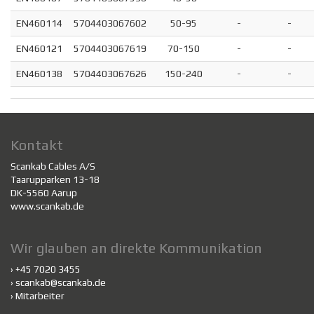
EN460114
5704403067602
50-95
-
-
EN460121
5704403067619
70-150
-
-
EN460138
5704403067626
150-240
-
-
Kontakt
Scankab Cables A/S
Taarupparken 13-18
DK-5560 Aarup
www.scankab.de
Wir glauben an direkte Kommunikation
› +45 7020 3455
›
scankab@scankab.de
›
Mitarbeiter