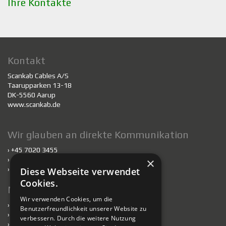
Ihre Kontakte
Kontakt
Scankab Cables A/S
Taarupparken 13-18
DK-5560 Aarup
www.scankab.de
Wir glauben an direkte Kommunikation
› +45 7020 3455
×
›
scankab@scankab.de
›
Mitarbeiter
Diese Webseite verwendet
Cookies.
Nachhaltigkeit
Wir verwenden Cookies, um die
›
Nachhaltigkeit
Benutzerfreundlichkeit unserer Website zu
›
Kabel für nachhaltiges Bauen
verbessern. Durch die weitere Nutzung
›
Verantwortlich handelnde Fabriken