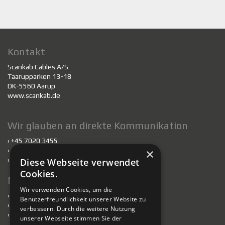
Kontakt
Scankab Cables A/S
Taarupparken 13-18
DK-5560 Aarup
www.scankab.de
Wir glauben an direkte Kommunikation
› +45 7020 3455
×
›
scankab@scankab.de
›
Mitarbeiter
Diese Webseite verwendet
Cookies.
Nachhaltigkeit
Wir verwenden Cookies, um die
›
Nachhaltigkeit
Benutzerfreundlichkeit unserer Website zu
›
Kabel für nachhaltiges Bauen
verbessern. Durch die weitere Nutzung
›
Verantwortlich handelnde Fabriken
unserer Webseite stimmen Sie der