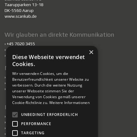
Taarupparken 13-18
DK-5560 Aarup
www.scankab.de
Wir glauben an direkte Kommunikation
› +45 7020 3455
×
›
scankab@scankab.de
›
Mitarbeiter
Diese Webseite verwendet
Cookies.
Nachhaltigkeit
Wir verwenden Cookies, um die
›
Nachhaltigkeit
Benutzerfreundlichkeit unserer Website zu
›
Kabel für nachhaltiges Bauen
verbessern. Durch die weitere Nutzung
›
Verantwortlich handelnde Fabriken
unserer Webseite stimmen Sie der
Verwendung von Cookies gemäß unserer
Cookie-Richtlinie zu.
Weitere Informationen
Information
UNBEDINGT ERFORDERLICH
›
Presse
›
Datenschutzerklärung
PERFORMANCE
›
Impressum
TARGETING
›
Verkaufs- und Lieferbedingungen