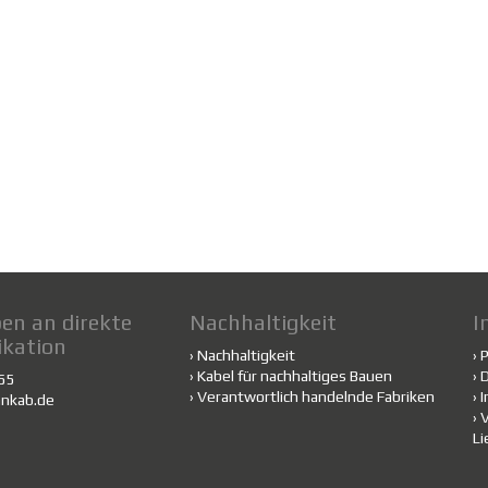
en an direkte
Nachhaltigkeit
I
kation
›
Nachhaltigkeit
›
›
Kabel für nachhaltiges Bauen
›
D
455
›
Verantwortlich handelnde Fabriken
›
nkab.de
›
V
Li