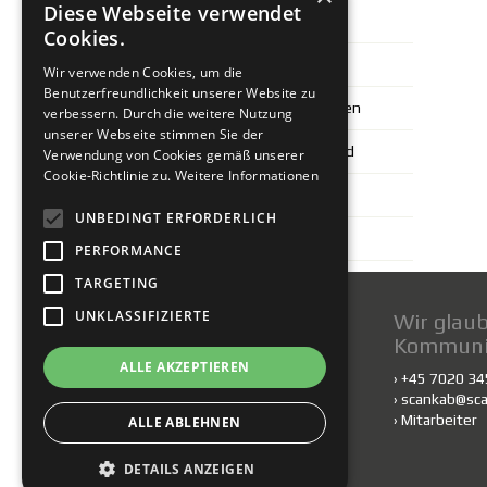
Diese Webseite verwendet
Spezialkabel
Cookies.
Cable trolley and cable reel
Wir verwenden Cookies, um die
Benutzerfreundlichkeit unserer Website zu
Kabelschuhe und Verschraubungen
verbessern. Durch die weitere Nutzung
unserer Webseite stimmen Sie der
Shielding plastic and marking band
Verwendung von Cookies gemäß unserer
Cookie-Richtlinie zu.
Weitere Informationen
Fiber cables
UNBEDINGT ERFORDERLICH
Cable management system
PERFORMANCE
TARGETING
UNKLASSIFIZIERTE
Kontakt
Wir glaub
Kommuni
Scankab Cables A/S
ALLE AKZEPTIEREN
Taarupparken 13-18
› +45 7020 3
DK-5560 Aarup
›
scankab@sca
www.scankab.de
›
Mitarbeiter
ALLE ABLEHNEN
DETAILS ANZEIGEN