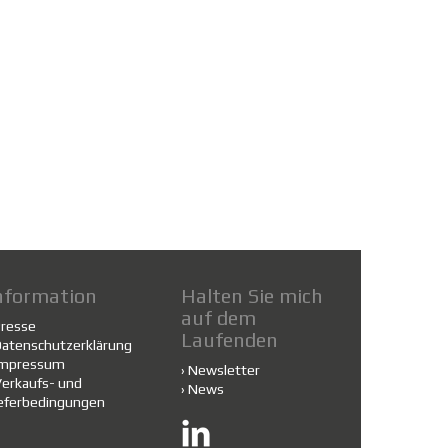
nformation
Halten Sie mich
auf dem
Presse
Laufenden
atenschutzerklärung
Impressum
›
Newsletter
erkaufs- und
›
News
eferbedingungen