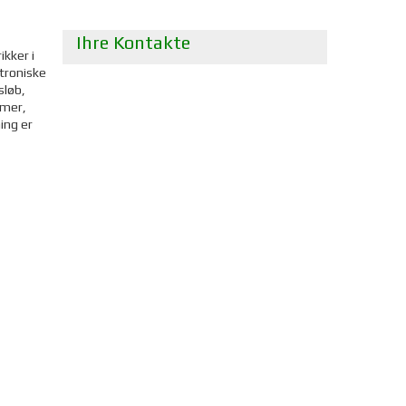
Ihre Kontakte
kker i
ktroniske
sløb,
emer,
ing er