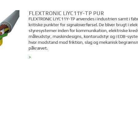
FLEXTRONIC LiYC11Y-TP PUR
FLEXTRONIC LiYC11Y-TP anvendes i industrien samt i fabri
kritiske punkter for signaloverførsel. De bliver brugt i ele
styresystemer inden for kommunikation, elektriske kred
måleudstyr, maskindesigns, kontorudstyr og i EDB-syst
hvor modstand mod friktion, slag og mekanisk begrænsn
påkrævet.
>