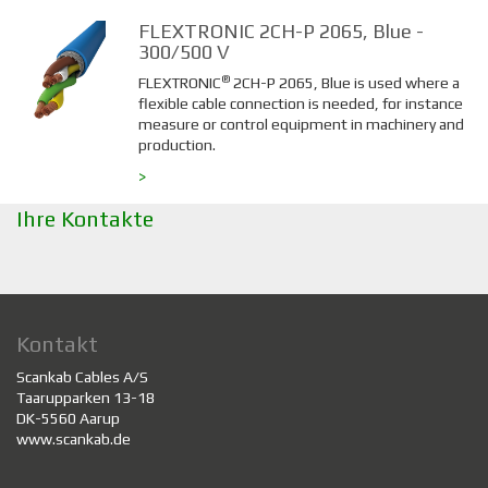
FLEXTRONIC 2CH-P 2065, Blue -
300/500 V
®
FLEXTRONIC
2CH-P 2065, Blue is used where a
flexible cable connection is needed, for instance
measure or control equipment in machinery and
production.
>
Ihre Kontakte
Kontakt
Scankab Cables A/S
Taarupparken 13-18
DK-5560 Aarup
www.scankab.de