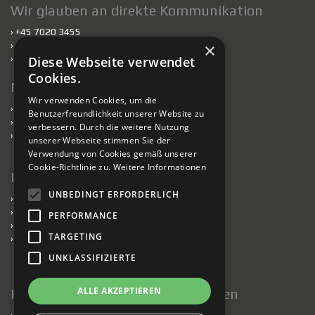
Wir glauben an direkte Kommunikation
› +45 7020 3455
×
›
scankab@scankab.de
›
Mitarbeiter
Diese Webseite verwendet
Cookies.
Nachhaltigkeit
Wir verwenden Cookies, um die
›
Nachhaltigkeit
Benutzerfreundlichkeit unserer Website zu
›
Kabel für nachhaltiges Bauen
verbessern. Durch die weitere Nutzung
›
Verantwortlich handelnde Fabriken
unserer Webseite stimmen Sie der
Verwendung von Cookies gemäß unserer
Cookie-Richtlinie zu.
Weitere Informationen
Information
UNBEDINGT ERFORDERLICH
›
Presse
›
Datenschutzerklärung
PERFORMANCE
›
Impressum
TARGETING
›
Verkaufs- und Lieferbedingungen
UNKLASSIFIZIERTE
ALLE AKZEPTIEREN
Halten Sie mich auf dem Laufenden